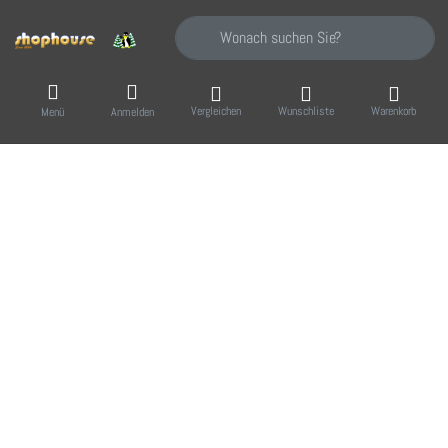
Geben Sie einen Suchbegriff ein. Während Sie
Vergleichen
Wunschliste
Warenkorb
Menü
Anmelden