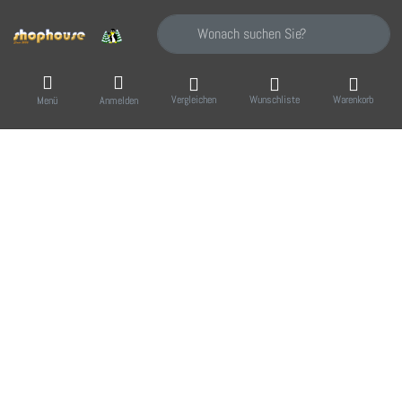
Geben Sie einen Suchbegriff ein. Während Sie
Vergleichen
Wunschliste
Warenkorb
Menü
Anmelden