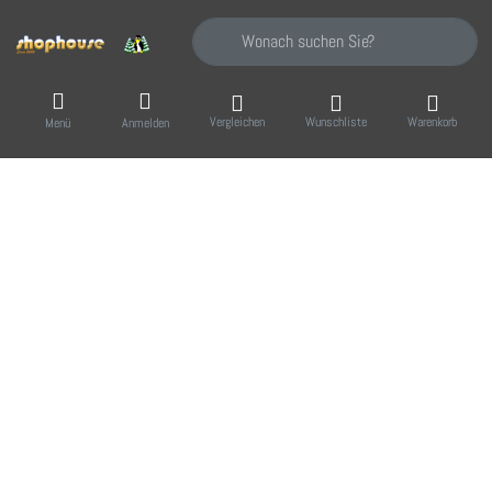
Geben Sie einen Suchbegriff ein. Während Sie
Vergleichen
Wunschliste
Warenkorb
Menü
Anmelden