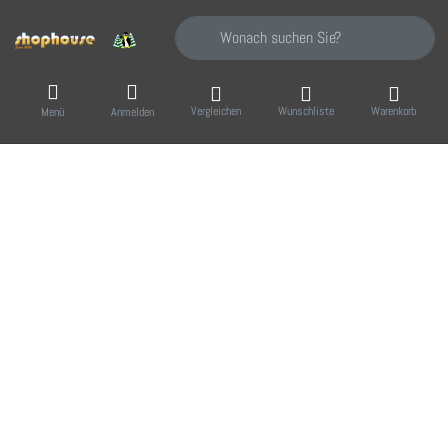
Geben Sie einen Suchbegriff ein. Während Sie
Vergleichen
Wunschliste
Warenkorb
Menü
Anmelden