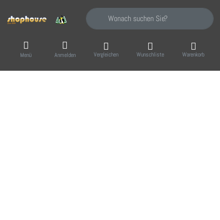
Geben Sie einen Suchbegriff ein. Während Sie
Vergleichen
Wunschliste
Warenkorb
Menü
Anmelden