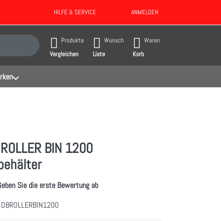
HILFE & SERVICE
ANMELDEN
gebnisse. Drücken Sie die Eingabetaste, um alle Ergebnisse aufzurufen.
Produkte
Wunsch
Waren
Vergleichen
Liste
Korb
rken
ROLLER BIN 1200
behälter
Geben Sie die erste Bewertung ab
-DBROLLERBIN1200