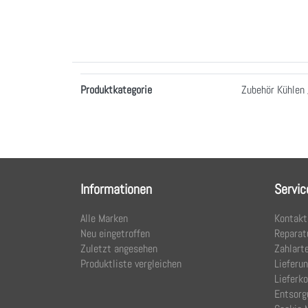
Merkmale
Produktkategorie
Zubehör Kühlen 
Informationen
Servic
Alle Marken
Kontakt
Neu eingetroffen
Reparat
Zuletzt angesehen
Zahlart
Produktliste vergleichen
Lieferu
Lieferk
Entsorg