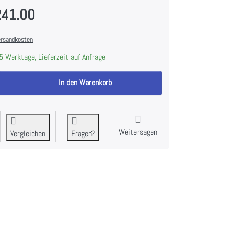
241.00
rsandkosten
5 Werktage, Lieferzeit auf Anfrage
BREMA DB ROLLER BIN 1200 Eisvorratsbehälter zu CHF 12'241.00, Menge 
In den Warenkorb
Weitersagen
Vergleichen
Fragen?