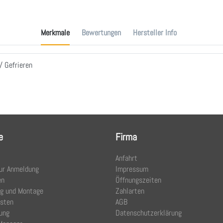
Merkmale
Bewertungen
Hersteller Info
/ Gefrieren
e
Firma
Anfahrt
ur Anmeldung
Impressum
en
Öffnungszeiten
ng und Montage
Zahlarten
osten
AGB
ung
Datenschutzerklärung