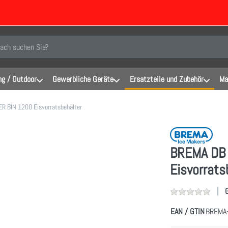
inen Suchbegriff ein. Während Sie tippen, erscheinen automatisch erste Er
g / Outdoor
Gewerbliche Geräte
Ersatzteile und Zubehör
Ma
 BIN 1200 Eisvorratsbehälter
BREMA DB 
Eisvorrats
EAN / GTIN
BREMA