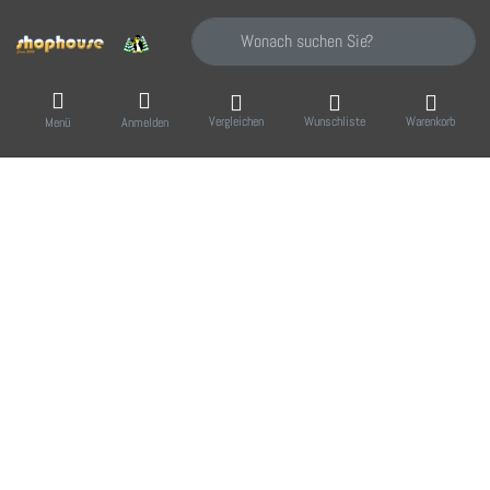
Geben Sie einen Suchbegriff ein. Während Sie
Vergleichen
Wunschliste
Warenkorb
Menü
Anmelden