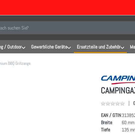
inen Suchbegriff ein. Während Sie tippen, erscheinen automatisch erste Er
g / Outdoor
Gewerbliche Geräte
Ersatzteile und Zubehör
Ma
ium BBQ Grillzange
CAMPINGAZ
EAN / GTIN
31385
Breite
60 mm
Tiefe
135 m