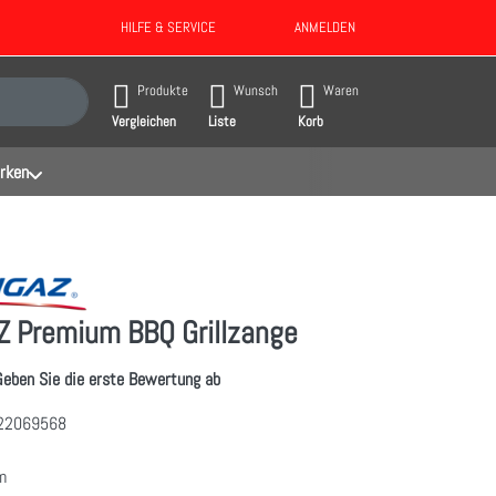
HILFE & SERVICE
ANMELDEN
gebnisse. Drücken Sie die Eingabetaste, um alle Ergebnisse aufzurufen.
Produkte
Wunsch
Waren
Vergleichen
Liste
Korb
rken
 Premium BBQ Grillzange
Geben Sie die erste Bewertung ab
22069568
m