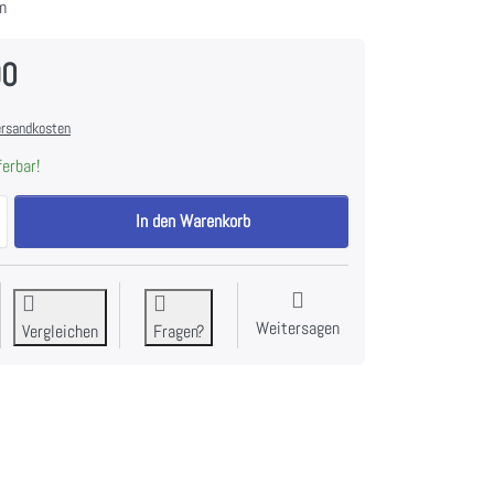
m
90
rsandkosten
ferbar!
CAMPINGAZ Premium BBQ Grillzange zu CHF 39.90, Menge 1.
In den Warenkorb
Weitersagen
Vergleichen
Fragen?