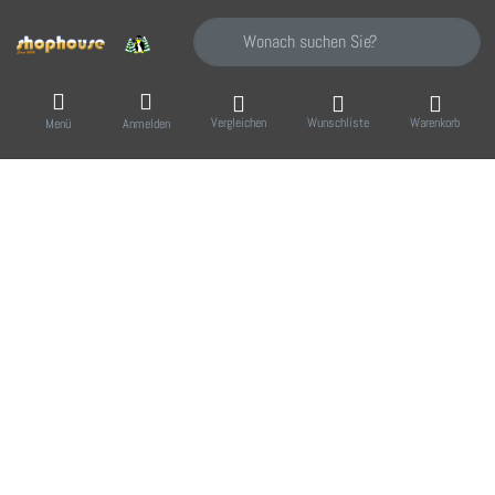
Geben Sie einen Suchbegriff ein. Während Sie
Vergleichen
Wunschliste
Warenkorb
Menü
Anmelden