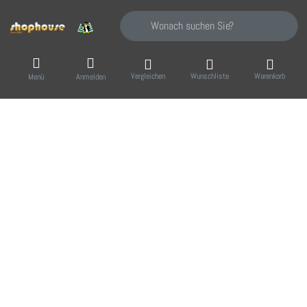
Geben Sie einen Suchbegriff ein. Während Sie
Vergleichen
Wunschliste
Warenkorb
Menü
Anmelden