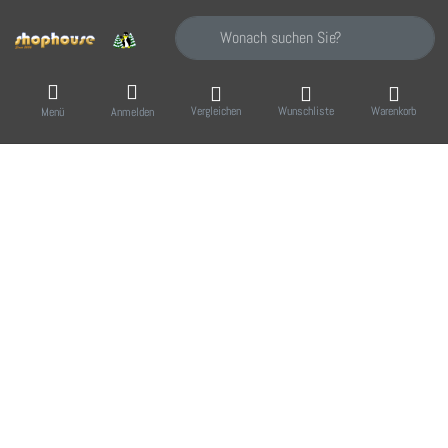
Geben Sie einen Suchbegriff ein. Während Sie
Vergleichen
Wunschliste
Warenkorb
Menü
Anmelden