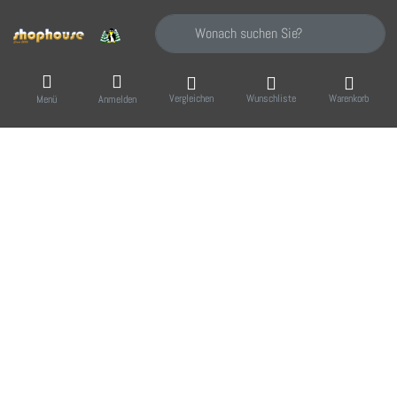
Geben Sie einen Suchbegriff ein. Während Sie
Vergleichen
Wunschliste
Warenkorb
Menü
Anmelden