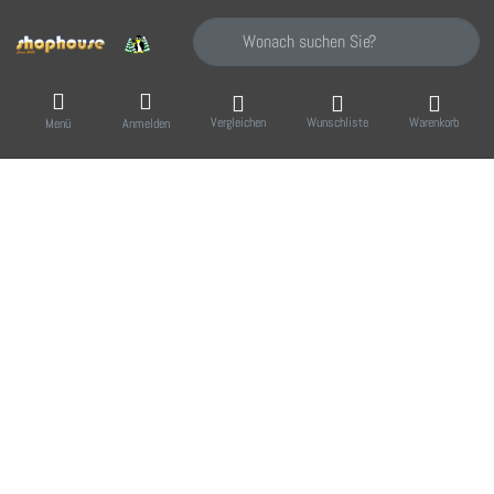
Geben Sie einen Suchbegriff ein. Während Sie
Vergleichen
Wunschliste
Warenkorb
Menü
Anmelden