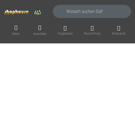
Geben Sie einen Suchbegriff ein. Während Sie
Vergleichen
Wunschliste
Warenkorb
Menü
Anmelden