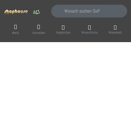
Geben Sie einen Suchbegriff ein. Während Sie
Vergleichen
Wunschliste
Warenkorb
Menü
Anmelden