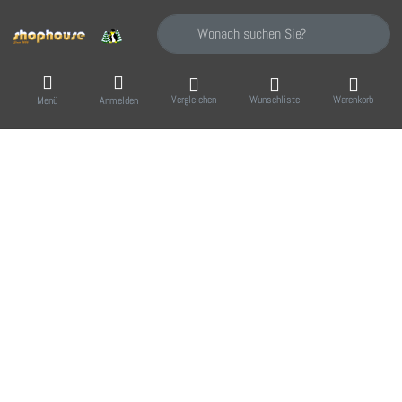
Geben Sie einen Suchbegriff ein. Während Sie
Vergleichen
Wunschliste
Warenkorb
Menü
Anmelden