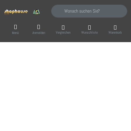
Geben Sie einen Suchbegriff ein. Während Sie
Vergleichen
Wunschliste
Warenkorb
Menü
Anmelden