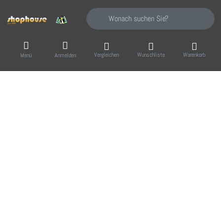
Geben Sie einen Suchbegriff ein. Während Sie
Vergleichen
Wunschliste
Warenkorb
Menü
Anmelden