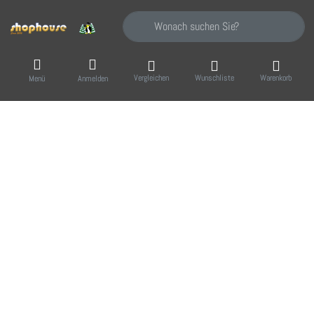
Geben Sie einen Suchbegriff ein. Während Sie
Vergleichen
Wunschliste
Warenkorb
Menü
Anmelden