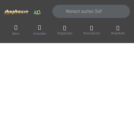
Geben Sie einen Suchbegriff ein. Während Sie
Vergleichen
Wunschliste
Warenkorb
Menü
Anmelden