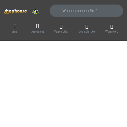
Geben Sie einen Suchbegriff ein. Während Sie
Vergleichen
Wunschliste
Warenkorb
Menü
Anmelden