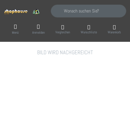
Geben Sie einen Suchbegriff ein. Während Sie
Vergleichen
Wunschliste
Warenkorb
Menü
Anmelden