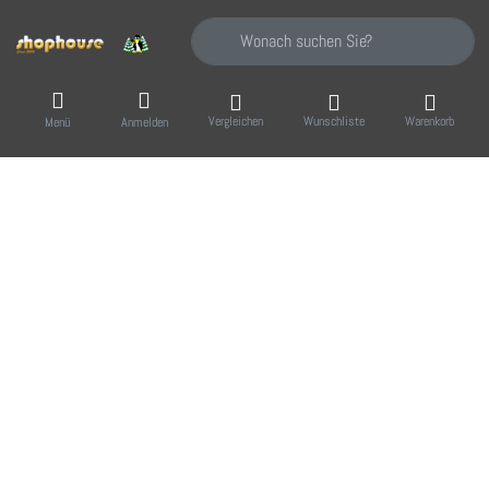
Geben Sie einen Suchbegriff ein. Während Sie
Vergleichen
Wunschliste
Warenkorb
Menü
Anmelden