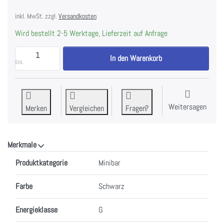
inkl. MwSt. zzgl.
Versandkosten
Wird bestellt 2-5 Werktage, Lieferzeit auf Anfrage
INDEL B Drink T 30 Plus PV Minibar Bandung rechts,
In den Warenkorb
Stk.
Weitersagen
Merken
Vergleichen
Fragen?
Merkmale
Merkmale
Produktkategorie
Minibar
Farbe
Schwarz
Energieklasse
G