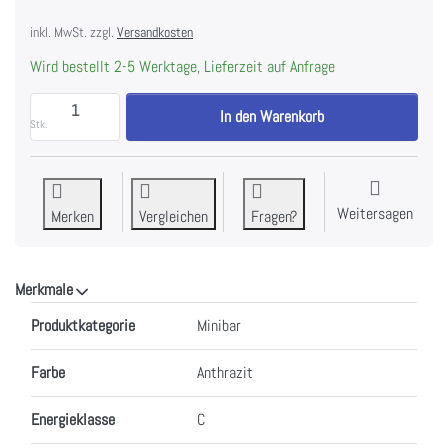
inkl. MwSt. zzgl.
Versandkosten
Wird bestellt 2-5 Werktage, Lieferzeit auf Anfrage
INDEL B K 60 ECOSMART Minibar anthrazit Bandung re
In den Warenkorb
Stk.
Weitersagen
Merken
Vergleichen
Fragen?
Merkmale
Merkmale
Produktkategorie
Minibar
Farbe
Anthrazit
Energieklasse
C