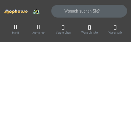
Geben Sie einen Suchbegriff ein. Während Sie
Vergleichen
Wunschliste
Warenkorb
Menü
Anmelden