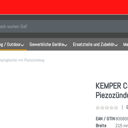
inen Suchbegriff ein. Während Sie tippen, erscheinen automatisch erste Er
g / Outdoor
Gewerbliche Geräte
Ersatzteile und Zubehör
Ma
pingkocher mit Piezozündung
KEMPER Ca
Piezozünd
EAN / GTIN
80080
Breite
215 m