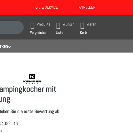
HILFE & SERVICE
ANMELDEN
gebnisse. Drücken Sie die Eingabetaste, um alle Ergebnisse aufzurufen.
Produkte
Wunsch
Waren
Vergleichen
Liste
Korb
rken
mpingkocher mit
ung
Geben Sie die erste Bewertung ab
04092146
m