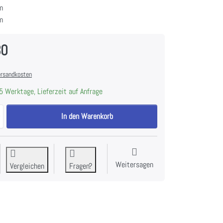
m
m
30
rsandkosten
5 Werktage, Lieferzeit auf Anfrage
KEMPER Campingkocher mit Piezozündung zu CHF 36.30, Menge 1.
In den Warenkorb
Weitersagen
Vergleichen
Fragen?