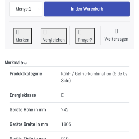
Kibernetik ECOFC683 Food Center Side by Side zu
Menge:
1
In den Warenkorb
Weitersagen
Merken
Vergleichen
Fragen?
Merkmale
Merkmale
Produktkategorie
Kühl- / Gefrierkombination (Side by
Side)
Energieklasse
E
Geräte Höhe in mm
742
Geräte Breite in mm
1905
Geräte Tiefe in mm
910