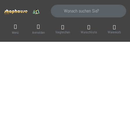
Geben Sie einen Suchbegriff ein. Während Sie
Vergleichen
Wunschliste
Warenkorb
Menü
Anmelden