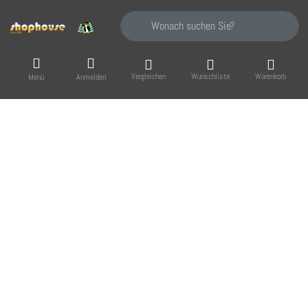
Geben Sie einen Suchbegriff ein. Während Sie
Vergleichen
Wunschliste
Warenkorb
Menü
Anmelden