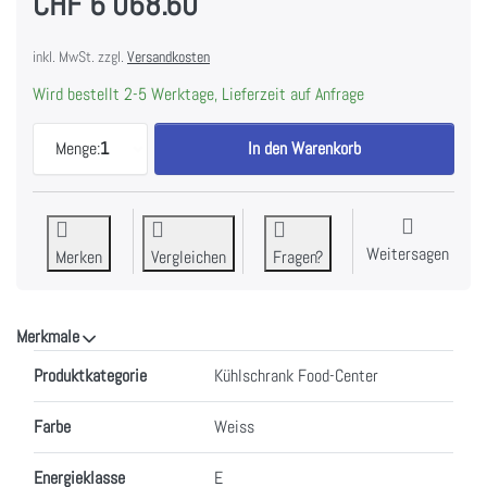
CHF 6'068.60
inkl. MwSt. zzgl.
Versandkosten
Wird bestellt 2-5 Werktage, Lieferzeit auf Anfrage
LIEBHERR ECBNe 7871-20 Einbau Kühl-Gefrier-Kom
Menge:
1
In den Warenkorb
Weitersagen
Merken
Vergleichen
Fragen?
Merkmale
Merkmale
Produktkategorie
Kühlschrank Food-Center
Farbe
Weiss
Energieklasse
E