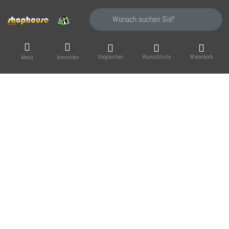
Geben Sie einen Suchbegriff ein. Während Sie
Vergleichen
Wunschliste
Warenkorb
Menü
Anmelden