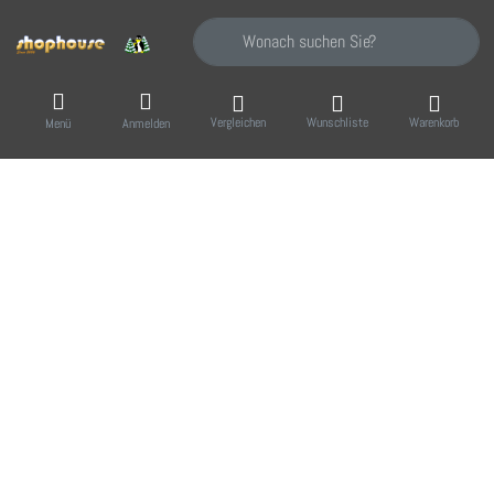
Geben Sie einen Suchbegriff ein. Während Sie
Vergleichen
Wunschliste
Warenkorb
Menü
Anmelden