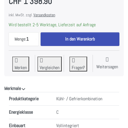
CHF 1'398.90
inkl. MwSt. zzgl.
Versandkosten
Wird bestellt 2-5 Werktage, Lieferzeit auf Anfrage
LIEBHERR IRBc 4121-22 Einbaukühlschrank Plus B
Menge:
1
In den Warenkorb
Weitersagen
Merken
Vergleichen
Fragen?
Merkmale
Merkmale
Produktkategorie
Kühl- / Gefrierkombination
Energieklasse
C
Einbauart
Vollintegriert