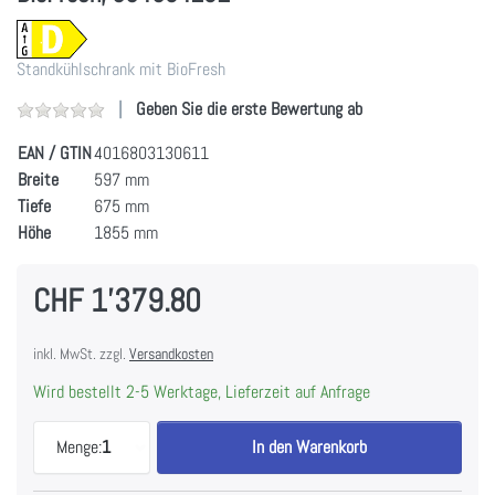
Standkühlschrank mit BioFresh
Geben Sie die erste Bewertung ab
EAN / GTIN
4016803130611
Breite
597 mm
Tiefe
675 mm
Höhe
1855 mm
CHF 1'379.80
inkl. MwSt. zzgl.
Versandkosten
Wird bestellt 2-5 Werktage, Lieferzeit auf Anfrage
LIEBHERR RBsfd 5221-22 Kühlschrank Plus BioFre
Menge:
1
In den Warenkorb