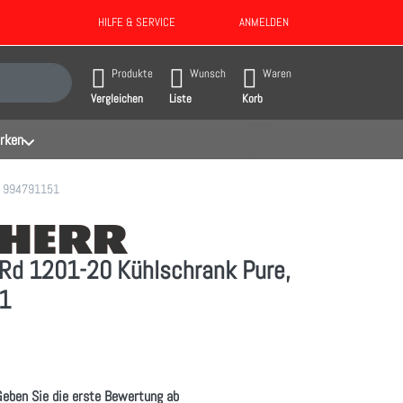
HILFE & SERVICE
ANMELDEN
gebnisse. Drücken Sie die Eingabetaste, um alle Ergebnisse aufzurufen.
Produkte
Wunsch
Waren
Vergleichen
Liste
Korb
rken
e, 994791151
Rd 1201-20 Kühlschrank Pure,
1
Geben Sie die erste Bewertung ab