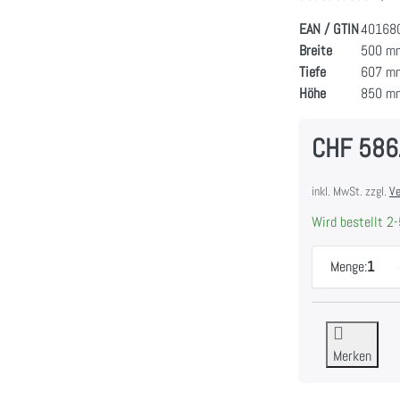
EAN / GTIN
40168
Breite
500 m
Tiefe
607 m
Höhe
850 m
CHF 586
inkl. MwSt. zzgl.
Ve
Wird bestellt 2-
Menge:
1
Merken