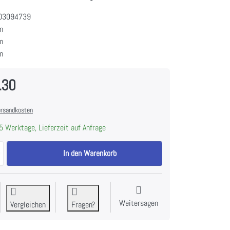
03094739
m
m
m
.30
rsandkosten
5 Werktage, Lieferzeit auf Anfrage
LIEBHERR Rd 1201-20 Kühlschrank Pure, 994791151 zu CHF 586.30, M
In den Warenkorb
Weitersagen
Vergleichen
Fragen?