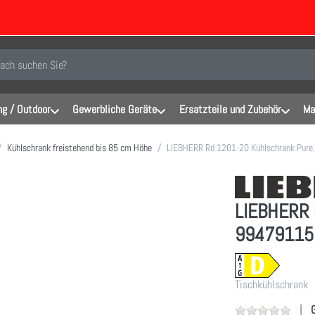
inen Suchbegriff ein. Während Sie tippen, erscheinen automatisch erste Er
g / Outdoor
Gewerbliche Geräte
Ersatzteile und Zubehör
Ma
Kühlschrank freistehend bis 85 cm Höhe
LIEBHERR Rd 1201-20 Kühlschrank Pur
LIEBHERR 
99479115
Tischkühlschrank