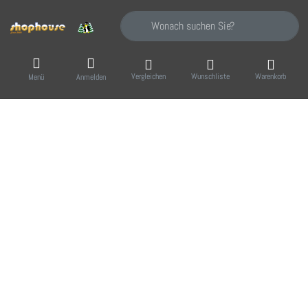
Geben Sie einen Suchbegriff ein. Während Sie
Vergleichen
Wunschliste
Warenkorb
Menü
Anmelden