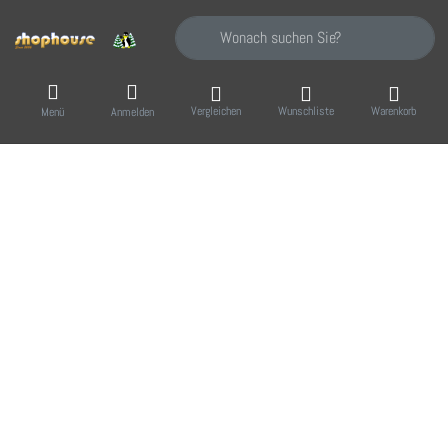
Geben Sie einen Suchbegriff ein. Während Sie
Vergleichen
Wunschliste
Warenkorb
Menü
Anmelden