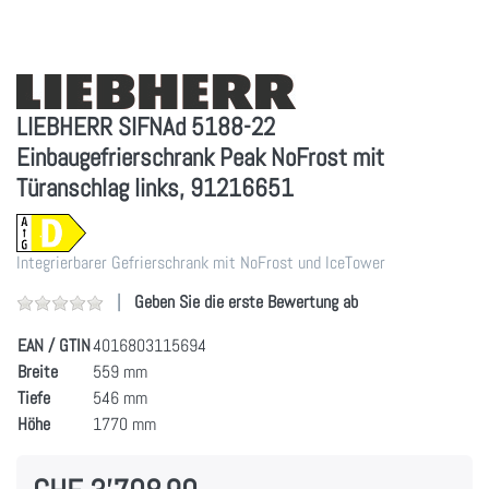
LIEBHERR SIFNAd 5188-22
Einbaugefrierschrank Peak NoFrost mit
Türanschlag links, 91216651
Integrierbarer Gefrierschrank mit NoFrost und IceTower
Geben Sie die erste Bewertung ab
EAN / GTIN
4016803115694
Breite
559 mm
Tiefe
546 mm
Höhe
1770 mm