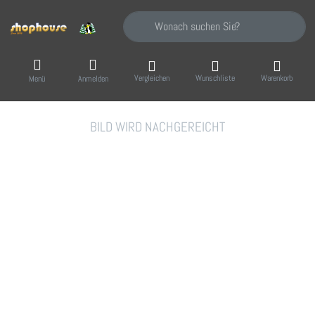
Geben Sie einen Suchbegriff ein. Während Sie
Vergleichen
Wunschliste
Warenkorb
Menü
Anmelden