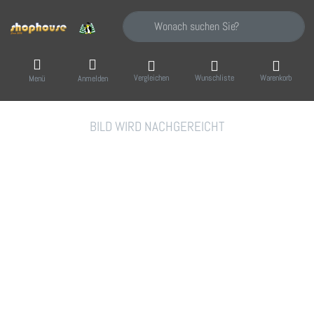
Geben Sie einen Suchbegriff ein. Während Sie
Vergleichen
Wunschliste
Warenkorb
Menü
Anmelden