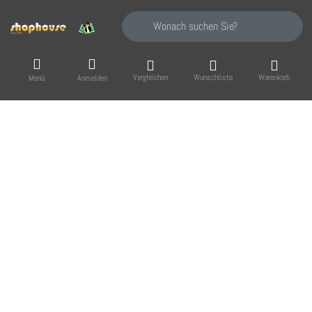
Geben Sie einen Suchbegriff ein. Während Sie
Vergleichen
Wunschliste
Warenkorb
Menü
Anmelden