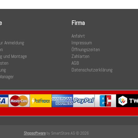
e
Firma
Anfahrt
ur Anmeldung
Impressum
en
Öffnungszeiten
ng und Montage
Zahlarten
osten
AGB
ung
Datenschutzerklärung
Manager
Shopsoftware
by SmartStore AG © 2026