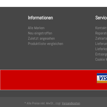
Informationen
Servic
Alle Marken
Kontakt
Neu eingetroffen
Reparat
Zuletzt angesehen
Zahlart
Produktliste vergleichen
Lieferu
Lieferk
Entsorg
Cookie 
* Alle Preise inkl. MwSt., zzgl.
Versandkosten