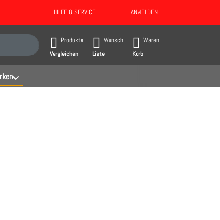
HILFE & SERVICE
ANMELDEN
gebnisse. Drücken Sie die Eingabetaste, um alle Ergebnisse aufzurufen.
Produkte
Wunsch
Waren
Vergleichen
Liste
Korb
rken