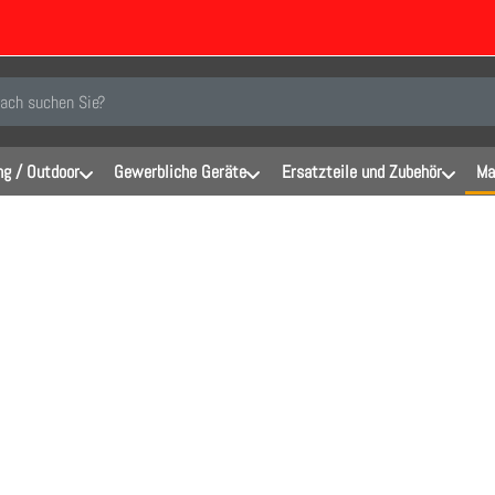
inen Suchbegriff ein. Während Sie tippen, erscheinen automatisch erste Er
g / Outdoor
Gewerbliche Geräte
Ersatzteile und Zubehör
Ma