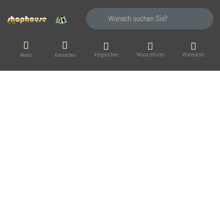
Geben Sie einen Suchbegriff ein. Während Sie
Vergleichen
Wunschliste
Warenkorb
Menü
Anmelden