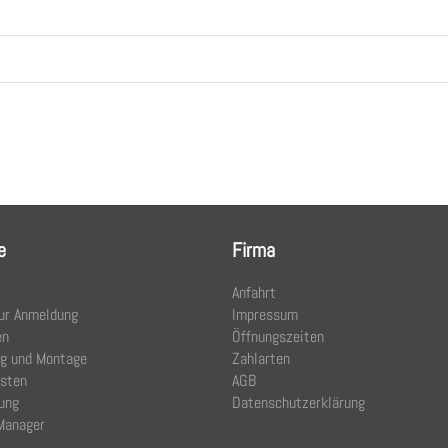
e
Firma
Anfahrt
ur Anmeldung
Impressum
en
Öffnungszeiten
ng und Montage
Zahlarten
osten
AGB
ung
Datenschutzerklärung
Manager