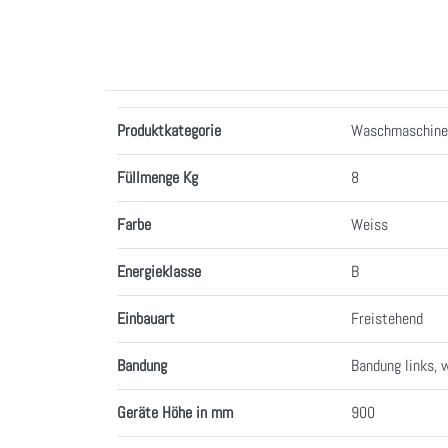
Merkmale
Produktkategorie
Waschmaschin
Füllmenge Kg
8
Farbe
Weiss
Energieklasse
B
Einbauart
Freistehend
Bandung
Bandung links, 
Geräte Höhe in mm
900