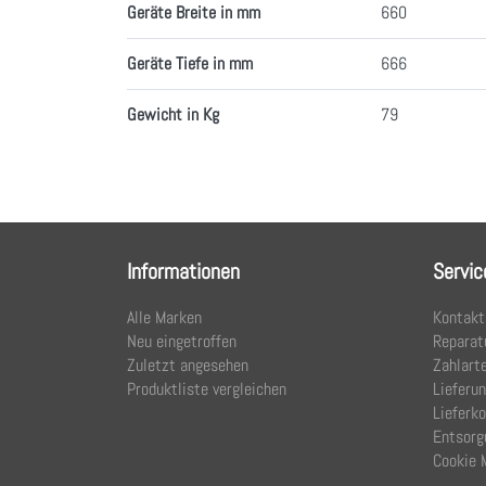
Geräte Breite in mm
660
Geräte Tiefe in mm
666
Gewicht in Kg
79
Informationen
Servic
Alle Marken
Kontakt
Neu eingetroffen
Reparat
Zuletzt angesehen
Zahlart
Produktliste vergleichen
Lieferu
Lieferk
Entsorg
Cookie 