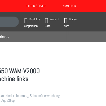
HILFE & SERVICE
ANMELDEN
gebnisse. Drücken Sie die Eingabetaste, um alle Ergebnisse aufzurufen.
Produkte
Wunsch
Waren
Vergleichen
Liste
Korb
rken
3550 WAM-V2000
hine links
ks, Kindersicherung, Schaumüberwachung,
, AquaStop