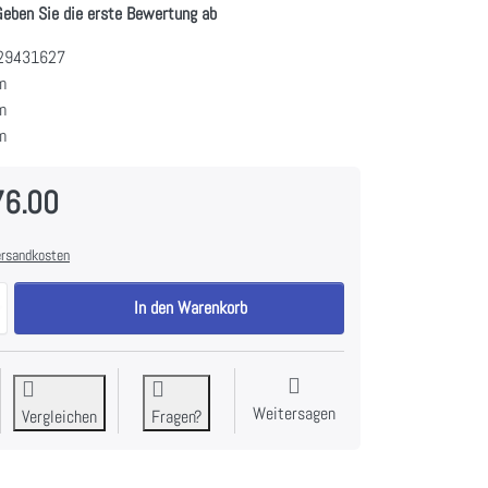
Geben Sie die erste Bewertung ab
29431627
m
m
m
76.00
rsandkosten
SIBIR 513550 WAM-V2000 Waschmaschine links zu CHF 3'576.00, Meng
In den Warenkorb
Weitersagen
Vergleichen
Fragen?