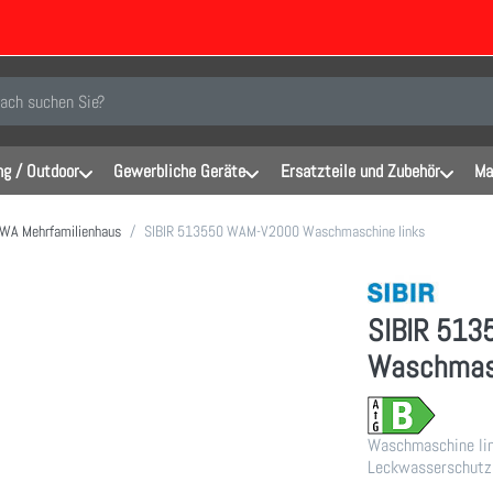
inen Suchbegriff ein. Während Sie tippen, erscheinen automatisch erste Er
g / Outdoor
Gewerbliche Geräte
Ersatzteile und Zubehör
Ma
WA Mehrfamilienhaus
SIBIR 513550 WAM-V2000 Waschmaschine links
SIBIR 51
Waschmasc
Waschmaschine lin
Leckwasserschutz