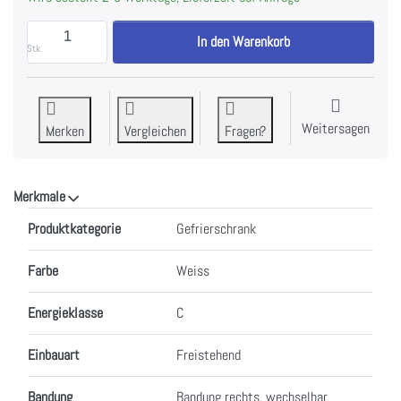
Siemens GS51NAWCV iQ500 Freistehender Gefriersch
In den Warenkorb
Stk.
Weitersagen
Merken
Vergleichen
Fragen?
Merkmale
Merkmale
Produktkategorie
Gefrierschrank
Farbe
Weiss
Energieklasse
C
Einbauart
Freistehend
Bandung
Bandung rechts, wechselbar