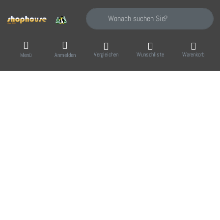
Geben Sie einen Suchbegriff ein. Während Sie
Vergleichen
Wunschliste
Warenkorb
Menü
Anmelden