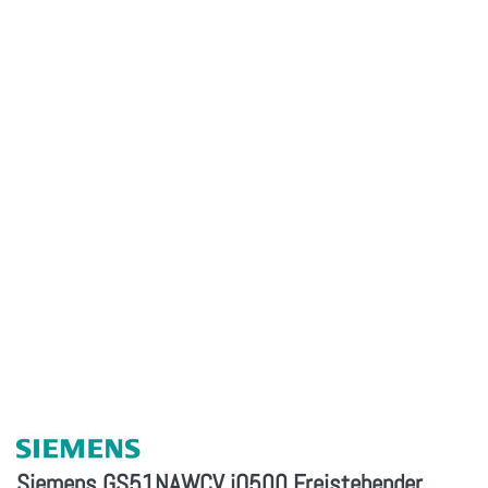
Siemens GS51NAWCV iQ500 Freistehender