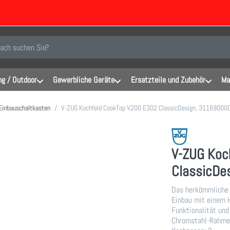
inen Suchbegriff ein. Während Sie tippen, erscheinen automatisch erste Er
g / Outdoor
Gewerbliche Geräte
Ersatzteile und Zubehör
Ma
 Einbauschaltkasten
V-ZUG Kochfeld CookTop V200 E302 ClassicDesign, 31169000
V-ZUG Koc
ClassicDe
Das herkömmliche 
Einbau mit einem 
Funktionalität und
Chromstahl-Rahmen