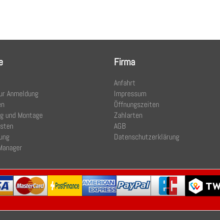
e
Firma
Anfahrt
ur Anmeldung
Impressum
en
Öffnungszeiten
ng und Montage
Zahlarten
osten
AGB
ung
Datenschutzerklärung
Manager