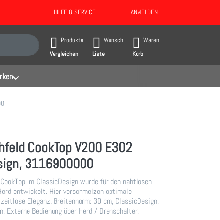
HILFE & SERVICE
ANMELDEN
gebnisse. Drücken Sie die Eingabetaste, um alle Ergebnisse aufzurufen.
Produkte
Wunsch
Waren
Vergleichen
Liste
Korb
rken
00
hfeld CookTop V200 E302
sign, 3116900000
CookTop im ClassicDesign wurde für den nahtlosen
Herd entwickelt. Hier verschmelzen optimale
 zeitlose Eleganz. Breitennorm: 30 cm, ClassicDesign,
, Externe Bedienung über Herd / Drehschalter,