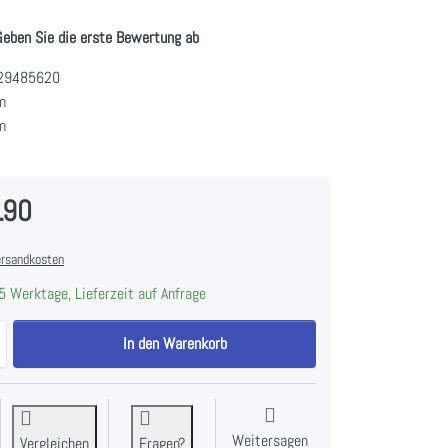
Geben Sie die erste Bewertung ab
29485620
m
m
.90
rsandkosten
5 Werktage, Lieferzeit auf Anfrage
V-ZUG Kochfeld CookTop V200 E302 ClassicDesign, 3116900000 zu CHF
In den Warenkorb
Weitersagen
Vergleichen
Fragen?