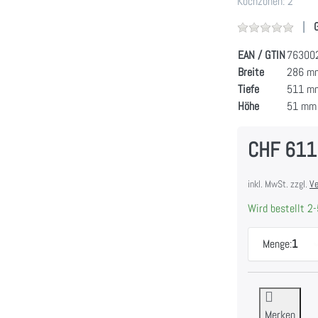
Kochzonen: 2
EAN / GTIN
76300
Breite
286 m
Tiefe
511 m
Höhe
51 mm
CHF 611
inkl. MwSt. zzgl.
Ve
Wird bestellt 2-
Menge:
1
Merken