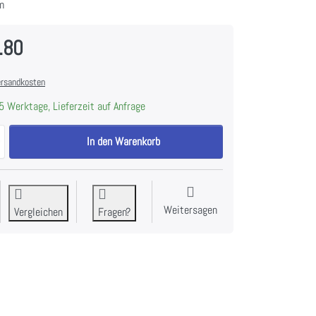
m
.80
rsandkosten
5 Werktage, Lieferzeit auf Anfrage
Weber Home EW12R Eiswürfelmaschine zu CHF 151.80, Menge 1.
In den Warenkorb
Weitersagen
Vergleichen
Fragen?