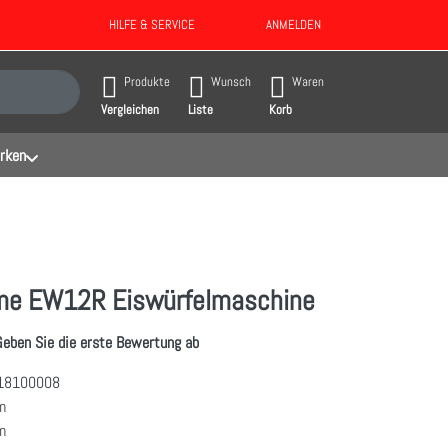
HILFE & SERVICE
ANMELDEN
gebnisse. Drücken Sie die Eingabetaste, um alle Ergebnisse aufzurufen.
Produkte
Wunsch
Waren
Vergleichen
Liste
Korb
rken
e EW12R Eiswürfelmaschine
Geben Sie die erste Bewertung ab
18100008
m
m