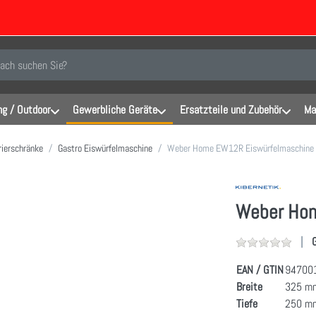
inen Suchbegriff ein. Während Sie tippen, erscheinen automatisch erste Er
g / Outdoor
Gewerbliche Geräte
Ersatzteile und Zubehör
Ma
rierschränke
Gastro Eiswürfelmaschine
Weber Home EW12R Eiswürfelmaschine
Weber Hom
EAN / GTIN
94700
Breite
325 m
Tiefe
250 m