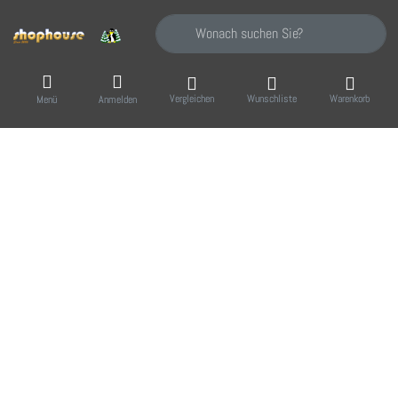
Geben Sie einen Suchbegriff ein. Während Sie
Vergleichen
Wunschliste
Warenkorb
Menü
Anmelden