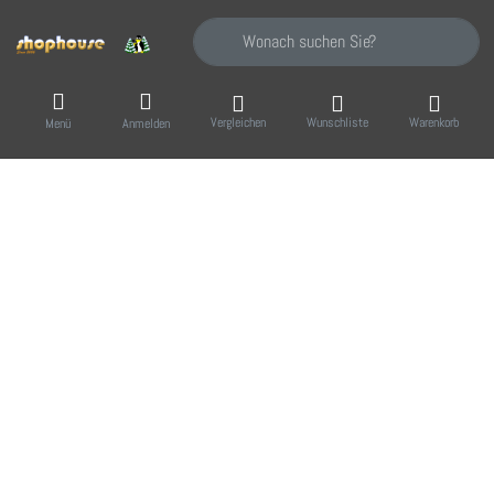
Geben Sie einen Suchbegriff ein. Während Sie
Vergleichen
Wunschliste
Warenkorb
Menü
Anmelden