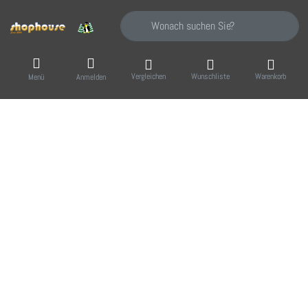
Geben Sie einen Suchbegriff ein. Während Sie
Vergleichen
Wunschliste
Warenkorb
Menü
Anmelden