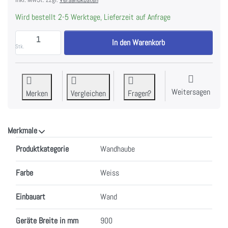
Wird bestellt 2-5 Werktage, Lieferzeit auf Anfrage
WESCO BKH 90 EG 2- weiss Umluft mit PlasmaMade, K
In den Warenkorb
Stk.
Weitersagen
Merken
Vergleichen
Fragen?
Merkmale
Merkmale
Produktkategorie
Wandhaube
Farbe
Weiss
Einbauart
Wand
Geräte Breite in mm
900