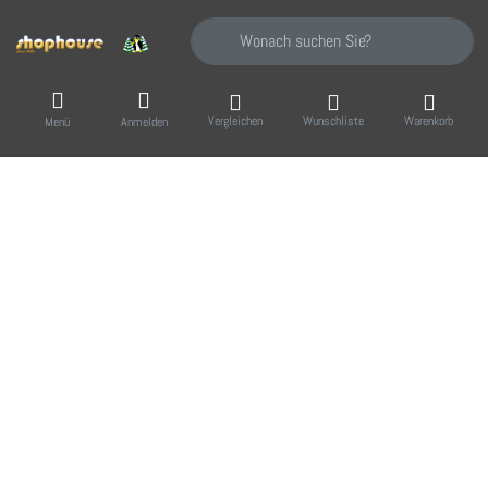
Geben Sie einen Suchbegriff ein. Während Sie
Vergleichen
Wunschliste
Warenkorb
Menü
Anmelden