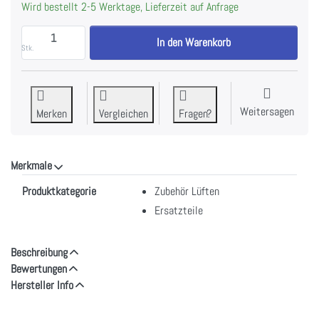
Wird bestellt 2-5 Werktage, Lieferzeit auf Anfrage
WESCO BUF BDL, BDL 115/135 / SK-F 120/160 zu CH
In den Warenkorb
Stk.
Weitersagen
Merken
Vergleichen
Fragen?
Merkmale
Merkmale
Produktkategorie
Zubehör Lüften
Ersatzteile
Beschreibung
Bewertungen
Hersteller Info