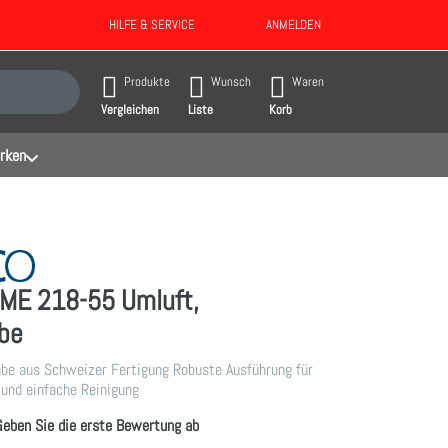
HILFE & SERVICE
ANMELDEN
gebnisse. Drücken Sie die Eingabetaste, um alle Ergebnisse aufzurufen.
Produkte
Wunsch
Waren
Vergleichen
Liste
Korb
rken
E 218-55 Umluft,
be
ube aus Schweizer Fertigung Robuste Ausführung für
und einfache Reinigung
Geben Sie die erste Bewertung ab