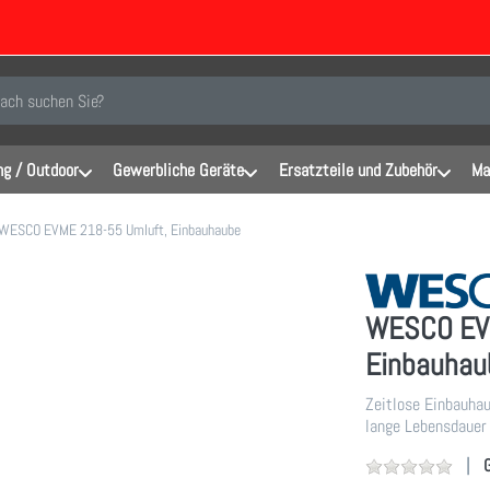
inen Suchbegriff ein. Während Sie tippen, erscheinen automatisch erste Er
g / Outdoor
Gewerbliche Geräte
Ersatzteile und Zubehör
Ma
WESCO EVME 218-55 Umluft, Einbauhaube
WESCO EVM
Einbauhau
Zeitlose Einbauha
lange Lebensdauer 