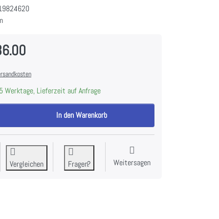
19824620
m
36.00
rsandkosten
5 Werktage, Lieferzeit auf Anfrage
WESCO EVME 218-55 Umluft, Einbauhaube zu CHF 1'536.00, Menge 1.
In den Warenkorb
Weitersagen
Vergleichen
Fragen?