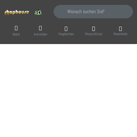
Geben Sie einen Suchbegriff ein. Während Sie
Vergleichen
Wunschliste
Warenkorb
Menü
Anmelden