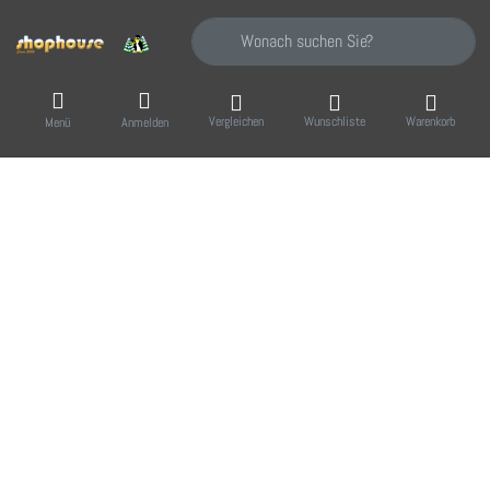
Geben Sie einen Suchbegriff ein. Während Sie
Vergleichen
Wunschliste
Warenkorb
Menü
Anmelden