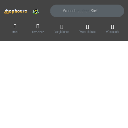
Geben Sie einen Suchbegriff ein. Während Sie
Vergleichen
Wunschliste
Warenkorb
Menü
Anmelden